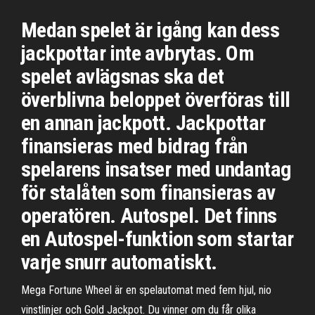
Medan spelet är igång kan dess
jackpottar inte avbrytas. Om
spelet avlägsnas ska det
överblivna beloppet överföras till
en annan jackpott. Jackpottar
finansieras med bidrag från
spelarens insatser med undantag
för stalåten som finansieras av
operatören. Autospel. Det finns
en Autospel-funktion som startar
varje snurr automatiskt.
Mega Fortune Wheel är en spelautomat med fem hjul, nio
vinstlinjer och Gold Jackpot. Du vinner om du får olika