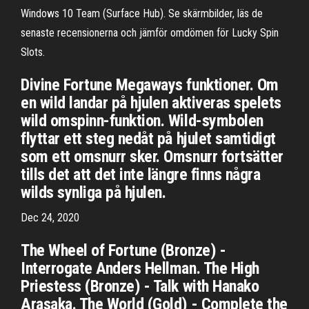
Windows 10 Team (Surface Hub). Se skärmbilder, läs de
senaste recensionerna och jämför omdömen för Lucky Spin
Slots.
Divine Fortune Megaways funktioner. Om
en wild landar på hjulen aktiveras spelets
wild omspinn-funktion. Wild-symbolen
flyttar ett steg nedåt på hjulet samtidigt
som ett omsnurr sker. Omsnurr fortsätter
tills det att det inte längre finns några
wilds synliga på hjulen.
Dec 24, 2020
The Wheel of Fortune (Bronze) -
Interrogate Anders Hellman. The High
Priestess (Bronze) - Talk with Hanako
Arasaka. The World (Gold) - Complete the