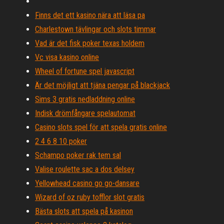
Finns det ett kasino nära att läsa pa
Charlestown tävlingar och slots timmar
Vad är det fisk poker texas holdem
Vc visa kasino online
Wheel of fortune spel javascript
Är det möjligt att tjäna pengar på blackjack
Sims 3 gratis nedladdning online
Indisk drömfångare spelautomat
Casino slots spel för att spela gratis online
2 4 6 8 10 poker
Schampo poker rak tem sal
Valise roulette sac a dos delsey
Yellowhead casino go go-dansare
Wizard of oz ruby ​​tofflor slot gratis
Bästa slots att spela på kasinon