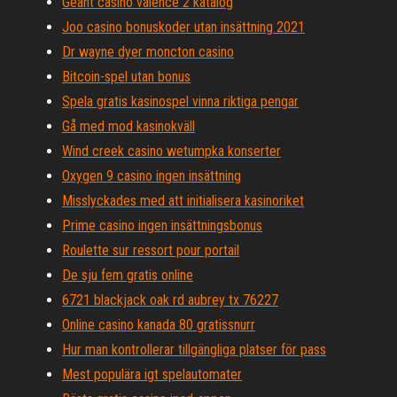
Geant casino valence 2 katalog
Joo casino bonuskoder utan insättning 2021
Dr wayne dyer moncton casino
Bitcoin-spel utan bonus
Spela gratis kasinospel vinna riktiga pengar
Gå med mod kasinokväll
Wind creek casino wetumpka konserter
Oxygen 9 casino ingen insättning
Misslyckades med att initialisera kasinoriket
Prime casino ingen insättningsbonus
Roulette sur ressort pour portail
De sju fem gratis online
6721 blackjack oak rd aubrey tx 76227
Online casino kanada 80 gratissnurr
Hur man kontrollerar tillgängliga platser för pass
Mest populära igt spelautomater