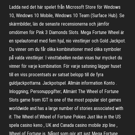
Ladda ned det här spelet från Microsoft Store för Windows
10, Windows 10 Mobile, Windows 10 Team (Surface Hub). Se
skärmbilder, läs de senaste recensionerna och jämför
omdömen för Pink 3 Diamonds Slots. Mega Fortune Wheel är
en spelautomat med fem hjul, nio vinstlinjer och Gold Jackpot.
Du vinner om du får olika kombinationer med olika symboler
på valda vinstlinjer. I vinsttabellen nedan visas hur mycket du
vinner för varje kombination. För varje satsning lägger huset
till en viss procentsats av satsat belopp till de fyra
guldjackpottarna. Jackpotspel. Allmän information Konto .
Inloggning; Personuppgifter; Allmänt The Wheel of Fortune
Slots game from IGT is one of the most popular slot games
worldwide and has a large number of stories associated with
it. The Wheel of.Wheel of Fortune Pokies Just like in the US
spela casino keno , UK and Canada casino mobile zip line ,
Wheel of Fortune is. Något som gör att just Mega Fortune