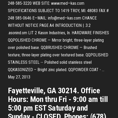
248-585-3220 WEB SITE: www.med—kas.com
SPECIFICATIONS SUBJECT TO 1419 TROY, MI. 48083 FAX #
248 585-0646 E—MAIL: info@med—kas.com CHANCE
WITHOUT NOTICE PAGE A4 INTRODUCTION | .3.2
.asonind.om LIT 2 Kason Industries, In. HARDWARE FINISHES
QQPOLISHED CHROME — Mirror bright; three-layer plating
over polished base. QQBRUSHED CHROME — Brushed
texture; three-layer plating over textured base. QQPOLISHED
STAINLESS STEEL -- Polished solid stainless steel
QQKASONIZED – Bright zinc plated. QQPOWDER COAT - …
May 27, 2013
Fayetteville, GA 30214. Office
Hours: Mon thru Fri - 9:00 am till
5:00 pm EST Saturday and
Sunday - CLOSED. Phones: (678)