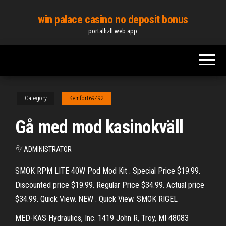
Skip
win palace casino no deposit bonus
to
portalhzll.web.app
the
content
Category
Kemfort69492
Gå med mod kasinokväll
By
ADMINISTRATOR
SMOK RPM LITE 40W Pod Mod Kit . Special Price $19.99.
Discounted price $19.99. Regular Price $34.99. Actual price
$34.99. Quick View. NEW . Quick View. SMOK RIGEL
MED-KAS Hydraulics, Inc. 1419 John R, Troy, MI 48083