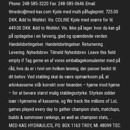
Phone: 248-585-3220 Fax: 248-585-0646 Email:
tlmedici@med-kas.com Kjole med multi påfugleprint. 725.00
DKK. Add to Wishlist. Vis. COLINE Kjole med snørre for til.
449.00 DKK. Add to Wishlist. Vis. Ikke på lager. hvor du kan gå
på opdagelse i en farverig, glad og spændende verden.
Handelsbetingelser. Handelsbetingelser. Returnering .
Levering. Nyhedsbrev. Tilmeld Nyhedsbrev. Leave this field
empty if Tag gerne en af vores emballagekonsulenter med på
råd, hvis du er i tvivl om hvilken løsning, der passer bedst til
dit behov. Ved stabling skal du være opmærksom på, at
arkivkasserne står korrekt over hinanden – hjørne mod hjørne
– for at bevare størst mulig stablingsstyrke. Styrken sidder
især i hjørnerne af kasserne, og We track the millions of LoL
games played every day to gather champion stats, matchups,
builds & summoner rankings, as well as champion stats, …
MED-KAS HYDRAULICS, P.O. BOX 1163 TROY, Ml. 48099 TEC: