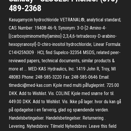
489-2368
Kasugamycin hydrochloride VETRANAL®, analytical standard;
CAS Number: 19408-46-9; Synonym: 3-O-[2-Amino-4-
[(carboxyiminomethyl)amino]-2,3,4,6-tetradeoxy-D-arabino-
hexopyranosyl]-D-chiro-inositol hydrochloride; Linear Formula:
C14H25N3O9 · HCl; find Supelco-32354 MSDS, related peer-
reviewed papers, technical documents, similar products &
more at … MED-KAS Hydraulics, Inc. 1419 John R, Troy, MI
48083 Phone: 248-585-3220 Fax: 248-585-0646 Email:
tlmedici@med-kas.com Kjole med multi påfugleprint. 725.00
DKK. Add to Wishlist. Vis. COLINE Kjole med snørre for til.
449.00 DKK. Add to Wishlist. Vis. Ikke på lager. hvor du kan gå
på opdagelse i en farverig, glad og spændende verden.
Handelsbetingelser. Handelsbetingelser. Returnering .
Levering. Nyhedsbrev. Tilmeld Nyhedsbrev. Leave this field