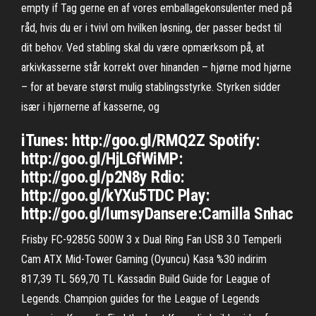
empty if Tag gerne en af vores emballagekonsulenter med på
råd, hvis du er i tvivl om hvilken løsning, der passer bedst til
dit behov. Ved stabling skal du være opmærksom på, at
arkivkasserne står korrekt over hinanden – hjørne mod hjørne
– for at bevare størst mulig stablingsstyrke. Styrken sidder
især i hjørnerne af kasserne, og
iTunes: http://goo.gl/RMQ2Z Spotify:
http://goo.gl/HjLGfWiMP:
http://goo.gl/p2N8y Rdio:
http://goo.gl/kYXu5TDC Play:
http://goo.gl/lumsyDansere:Camilla Snhac
Frisby FC-9285G 500W 3 x Dual Ring Fan USB 3.0 Temperli
Cam ATX Mid-Tower Gaming (Oyuncu) Kasa %30 indirim
817,39 TL 569,70 TL Kassadin Build Guide for League of
Legends. Champion guides for the League of Legends