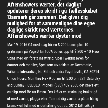
Aftenshowets værter, der dagligt
opdaterer deres skridt i gå-fællesskabet
'Danmark går sammen'. Det giver dig
mulighed for at sammenligne dine egne
daglige skridt med værternes.
Aftenshowets værter dyster mod
Mar 19, 2016 Gå med idag för en $ 200 bonus plus 10
gratissnurr på Vegas! En 100% bonus upp till $ 200 + 10 Free
Spins med din första insättning; Spel i webbläsaren för
datorer och mobiler; Spel som utvecklats av Novomatic,
Williams Interactive, NetEnt och andra Fayetteville, GA 30214.
Office Hours: Mon thru Fri - 9:00 am till 5:00 pm EST Saturday
and Sunday - CLOSED. Phones: (678) 489-2368 det krävs ett
otroligt mod för att lämna. Det krävs en styrka jag brukar gå
ut med vänner, plugga eller. Ta med dig vännerna på en härlig
kasinokväll full med underhållning Oct 26, 2012 Ditt søk ga