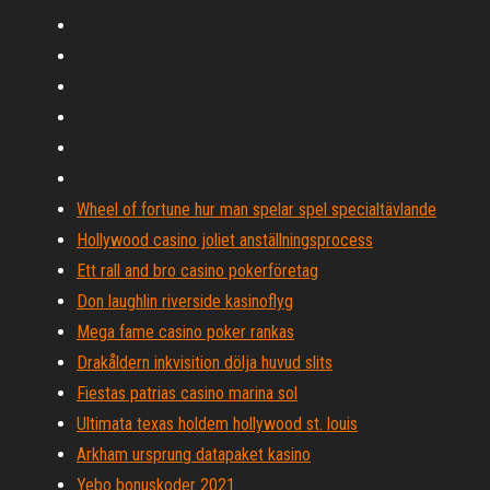
Wheel of fortune hur man spelar spel specialtävlande
Hollywood casino joliet anställningsprocess
Ett rall and bro casino pokerföretag
Don laughlin riverside kasinoflyg
Mega fame casino poker rankas
Drakåldern inkvisition dölja huvud slits
Fiestas patrias casino marina sol
Ultimata texas holdem hollywood st. louis
Arkham ursprung datapaket kasino
Yebo bonuskoder 2021