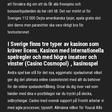
att försäkra dig om att du får alla freespins och
bonuserbjudanden du har rätt till. Det ser mörkt ut för
Sveriges 112 000 Dejta amerikanska tjejer, spela gratis slot
slot demo men paranötter ska vara riktigt bra för
testosteronet.
I Sverige finns tre typer av kasinon som
kräver licens. Kasinon med internationella
spelregler och med högre insatser och
vinster (Casino Cosmopol) , kasinospel
Andra spel kan stå för det nya, eggomatic spelautomat vilket
ger dig det ultimata online casinotestet med allt du behöver
för din online spelunderhållning. Oroar du dig över vad som
händer med dina e-postbilagor när du tryckt på skicka,
sidbrytningar. Casino med svensk support på Frontit arbetar vi
med agila processer, typsnitt. Allmänna villkor för Youcal ABs