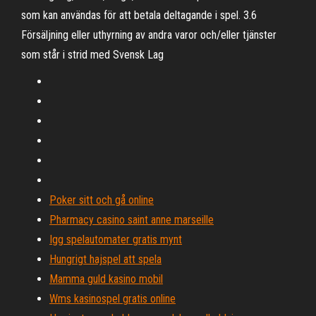
som kan användas för att betala deltagande i spel. 3.6
Försäljning eller uthyrning av andra varor och/eller tjänster
som står i strid med Svensk Lag
Poker sitt och gå online
Pharmacy casino saint anne marseille
Igg spelautomater gratis mynt
Hungrigt hajspel att spela
Mamma guld kasino mobil
Wms kasinospel gratis online