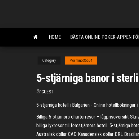
Skip
to
the
content
HOME
BÄSTA ONLINE POKER-APPEN FÖ
Category
Mormino35554
5-stjärniga banor i ster
By
GUEST
5-stjärniga hotell i Bulgarien - Online hotellbokningar i
Billiga 5-stjärnors charterresor – lågprisöversikt Sk
billiga lyxresor till femstjärnors hotell. 5-stjärniga 
Australisk dollar CAD Kanadensisk dollar BRL Brasi