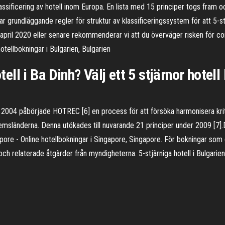
lassificering av hotell inom Europa. En lista med 15 principer togs fram
 grundläggande regler för struktur av klassificeringssystem för att 5-stjä
pril 2020 eller senare rekommenderar vi att du överväger risken för co
hotellbokningar i Bulgarien, Bulgarien
otell i Ba Dinh? Välj ett 5 stjärnor hote
004 påbörjade HOTREC [6] en process för att försöka harmonisera kriter
msländerna. Denna utökades till nuvarande 21 principer under 2009 [7].D
ngapore - Online hotellbokningar i Singapore, Singapore. För bokningar so
ch relaterade åtgärder från myndigheterna. 5-stjärniga hotell i Bulgarien 