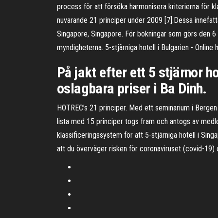
process för att försöka harmonisera kriterierna för k
nuvarande 21 principer under 2009 [7].Dessa innefattar
Singapore, Singapore. För bokningar som görs den 6 a
myndigheterna. 5-stjärniga hotell i Bulgarien - Online 
På jakt efter ett 5 stjärnor h
oslagbara priser i Ba Dinh.
HOTREC’s 21 principer. Med ett seminarium i Bergen 2
lista med 15 principer togs fram och antogs av medle
klassificeringssystem för att 5-stjärniga hotell i Si
att du överväger risken för coronaviruset (covid-19) o