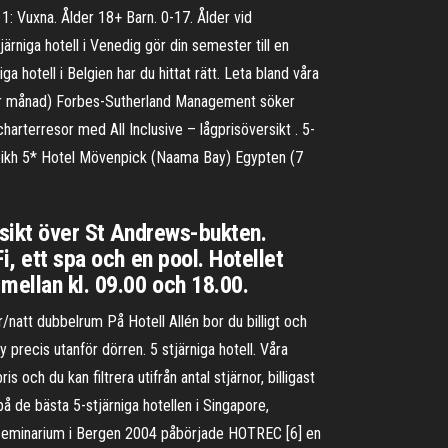
: Vuxna. Ålder 18+ Barn. 0-17. Ålder vid
ärniga hotell i Venedig gör din semester till en
a hotell i Belgien har du hittat rätt. Leta bland våra
0 per månad) Forbes-Sutherland Management söker
charterresor med All Inclusive – lågprisöversikt . 5-
Sheikh 5* Hotel Mövenpick (Naama Bay) Egypten (7
utsikt över St Andrews-bukten.
i, ett spa och en pool. Hotellet
mellan kl. 09.00 och 18.00.
r/natt dubbelrum På Hotell Allén bor du billigt och
precis utanför dörren. 5 stjärniga hotell. Våra
ch du kan filtrera utifrån antal stjärnor, billigast
på de bästa 5-stjärniga hotellen i Singapore,
t seminarium i Bergen 2004 påbörjade HOTREC [6] en