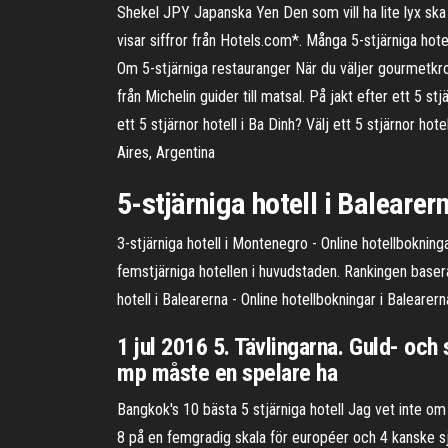
Shekel JPY Japanska Yen Den som vill ha lite lyx ska pa
visar siffror från Hotels.com*. Många 5-stjärniga hote
Om 5-stjärniga restauranger När du väljer gourmetkro
från Michelin guider till matsal. På jakt efter ett 5 st
ett 5 stjärnor hotell i Ba Dinh? Välj ett 5 stjärnor ho
Aires, Argentina
5-stjärniga hotell i Balearer
3-stjärniga hotell i Montenegro - Online hotellbokni
femstjärniga hotellen i huvudstaden. Rankingen baseras p
hotell i Balearerna - Online hotellbokningar i Balearer
1 jul 2016 5. Tävlingarna. Guld- och 
mp måste en spelare ha
Bangkok's 10 bästa 5 stjärniga hotell Jag vet inte om 
8 på en femgradig skala för européer och 4 kanske sju 