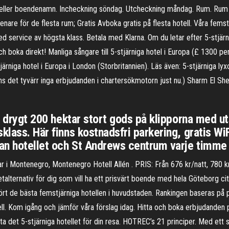
l eller boendenamn. Incheckning söndag. Utcheckning måndag. Rum. Rum 1
enare för de flesta rum; Gratis Avboka gratis på flesta hotell. Våra femstj
d service av högsta klass. Betala med Klarna. Om du letar efter 5-stjärnig
 och boka direkt! Manliga sångare till 5-stjärniga hotel i Europa (£ 130
ärniga hotel i Europa i London (Storbritannien). Läs även: 5-stjärniga lyx
inns det tyvärr inga erbjudanden i chartersökmotorn just nu.) Sharm El 
tt drygt 200 hektar stort gods på klipporna med 
klass. Här finns kostnadsfri parkering, gratis WiF
lan hotellet och St Andrews centrum varje timme 
gar i Montenegro, Montenegro Hotell Allén . PRIS: Från 676 kr/natt, 780 k
alternativ för dig som vill ha ett prisvärt boende med hela Göteborg city 
 de bästa femstjärniga hotellen i huvudstaden. Rankingen baseras på pris o
otell. Kom igång och jämför våra förslag idag. Hitta och boka erbjudanden 
a det 5-stjärniga hotellet för din resa. HOTREC’s 21 principer. Med et