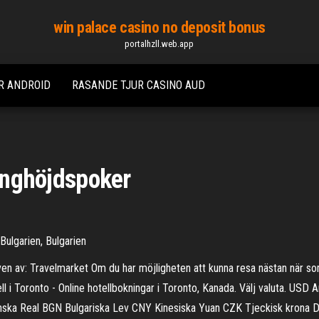
win palace casino no deposit bonus
portalhzll.web.app
R ANDROID
RASANDE TJUR CASINO AUD
linghöjdspoker
 Bulgarien, Bulgarien
riven av: Travelmarket Om du har möjligheten att kunna resa nästan när so
hotell i Toronto - Online hotellbokningar i Toronto, Kanada. Välj valuta. 
lianska Real BGN Bulgariska Lev CNY Kinesiska Yuan CZK Tjeckisk krona 