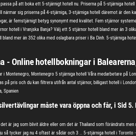
ssa på att boka ett 5-stjärnigt hotell nu. Priserna på 5-stjärniga hotell h
ll närmar sig priserna på 4-stjärniga, 3-stjärniga hotell däremot är den ka
gar, är femstjärnigt betyg synonymt med kvalitet. Fem stjärnor systemet
järnor hotell i Vranjska Banja? Välj ett 5 stjärnor hotell bland mer än 3 ol
tell bland mer än 352 olika med oslagbara priser i Ba Dinh. 5-stjärniga hot
na - Online hotellbokningar i Balearern
ngar i Montenegro, Montenegro 5 stjärniga hotell Våra medarbetare på Lon
å pris och du kan filtrera utifrån antal stjärnor, billigast hotell i London 
na, Spanien
silvertävlingar måste vara öppna och får, i Sid 5. 
det är jag som blivit äldre eller om det är Thailand som förändrats men m
så tycker jag nu 4 oftast är sådär och 3 … 5-stjärniga hotell i Toronto -