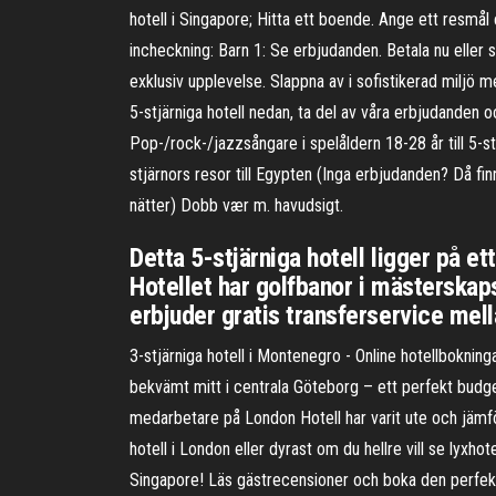
hotell i Singapore; Hitta ett boende. Ange ett resmå
incheckning: Barn 1: Se erbjudanden. Betala nu eller s
exklusiv upplevelse. Slappna av i sofistikerad miljö me
5-stjärniga hotell nedan, ta del av våra erbjudanden
Pop-/rock-/jazzsångare i spelåldern 18-28 år till 5-stj
stjärnors resor till Egypten (Inga erbjudanden? Då f
nätter) Dobb vær m. havudsigt.
Detta 5-stjärniga hotell ligger på e
Hotellet har golfbanor i mästerskaps
erbjuder gratis transferservice mel
3-stjärniga hotell i Montenegro - Online hotellboknin
bekvämt mitt i centrala Göteborg – ett perfekt budget
medarbetare på London Hotell har varit ute och jämfört
hotell i London eller dyrast om du hellre vill se lyxh
Singapore! Läs gästrecensioner och boka den perfekt