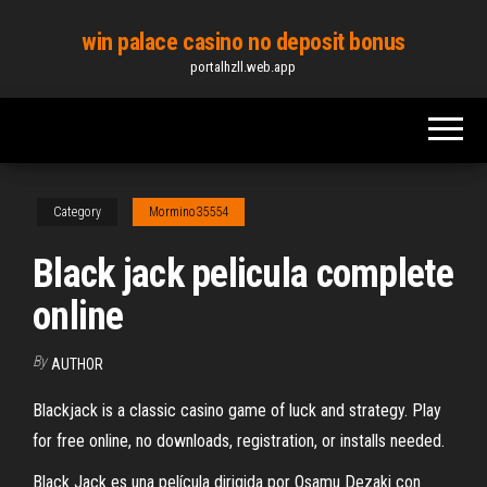
Skip
win palace casino no deposit bonus
to
portalhzll.web.app
the
content
Category
Mormino35554
Black jack pelicula complete
online
By
AUTHOR
Blackjack is a classic casino game of luck and strategy. Play
for free online, no downloads, registration, or installs needed.
Black Jack es una película dirigida por Osamu Dezaki con