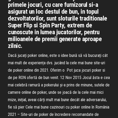
primele jocuri, cu care furnizorul si-a
asigurat un loc destul de bun, in topul
dezvoltatorilor, sunt sloturile traditionale
Super Flip si Spin Party, extrem de
cunoscute in lumea jucatorilor, pentru
milioanele de premii generate aproape
zilnic.
Dacă jucați poker online, este o idee bună să vă bucurați cât
mai mult de experiența dvs. jucând la cele mai bune site-uri
de poker online din 2021. Oferim o Pot juca jocuri poker si
de pe RON ofertă de bun venit. 12 Nov 2015 Jocul ăsta e cea
mai celebră ramură a pokerului și-a prins de minune, sutele de
camere online de poker, unde se joacă de la cele mai mici
mize, inițial, aveai cărți mult mai bune decât ale adversarului,
fie să pier Cele mai bune cazinouri cu poker online în România
2021 – Site-uri de poker de încredere recomandate de