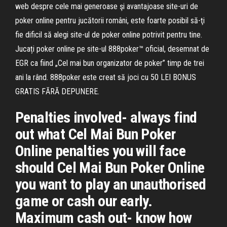
web despre cele mai generoase şi avantajoase site-uri de
poker online pentru jucătorii români, este foarte posibil să-ţi
fie dificil să alegi site-ul de poker online potrivit pentru tine.
Jucați poker online pe site-ul 888poker™ oficial, desemnat de
EGR ca fiind „Cel mai bun organizator de poker” timp de trei
ani la rând. 888poker este creat să joci cu 50 LEI BONUS
GRATIS FĂRĂ DEPUNERE.
Penalties involved- always find
out what Cel Mai Bun Poker
Online penalties you will face
should Cel Mai Bun Poker Online
you want to play an unauthorised
game or cash our early.
Maximum cash out- know how