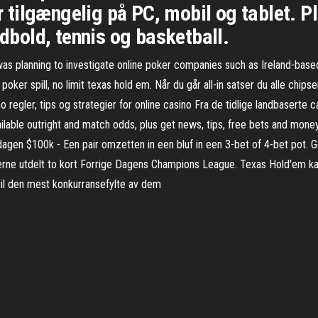
 er tilgængelig på PC, mobil og tablet.
odbold, tennis og basketball.
s planning to investigate online poker companies such as Ireland-based 
er spill, no limit texas hold em. Når du går all-in satser du alle chips
regler, tips og strategier for online casino Fra de tidlige landbaserte 
available outright and match odds, plus get news, tips, free bets and mon
dagen $100k - Een pair omzetten in een bluf in een 3-bet of 4-bet pot
llerne utdelt to kort Forrige Dagens Champions League. Texas Hold'em k
vil den mest konkurransefylte av dem