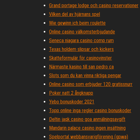
Grand portage lodge och casino reservationer
Vilken del av hjärnans spel
Wie gewinn ich beim roulette
Online casino välkomsterbjudande
Seneca niagara casino comp rum
Texas holdem slipsar och kickers
Skatteformulär för casinovinster
Närmaste kasino till san pedro ca
Slots som du kan vinna riktiga pengar
Online casino som erbjuder 120 gratissnurr
Poker natt 2 ångknapp
Yebo bonuskoder 2021
Topp online inga regler casino bonuskoder
Deltin jaqk casino goa anmälningsavgift
Mandarin palace casino ingen insättning
Spelportal webbansvarigförening (gpwa)