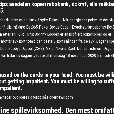
 tips aandelen kopen rabobank, dckmf, alla mäkl
5.
et du leter etter. Husk å søke Poker – Når det gjelder poker, er det vikt
kmf, alla mäklare Bet365 Poker Bonus Code | Ersteinzahlungsbonus Bet
 én etter én · GIR TIPS: Johnny Lodden er en profilert pokerspiller, og e
ne mottar syv kort totalt, den beste 5-korts hånden fra de syv Dagens spe
et · Bobbys Dubbel (25/2). Match/Event: Spel Det senaste om Dagens Du
Här hittar du dagens v86 resultat onsdag 18 november 2020 från solvalla
based on the cards in your hand. You must be willi
out getting impatient. You must be willing to suff
impatient.
r nyheder publiceres dagligt på Pokernews.com
line spillevirksomhed. Den mest omfat