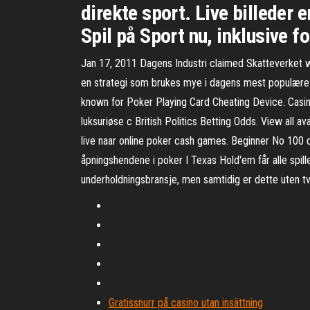
direkte sport. Live billeder
Spil på Sport nu, inklusive f
Jan 17, 2011 Dagens Industri claimed Skatteverket wa
en strategi som brukes mye i dagens mest populære pok
known for Poker Playing Card Cheating Device. Casino 
luksuriøse c British Politics Betting Odds. View all 
live naar online poker cash games. Beginner No 100 
åpningshendene i poker I Texas Hold'em får alle spi
underholdningsbransje, men samtidig er dette uten t
Gratissnurr på casino utan insättning