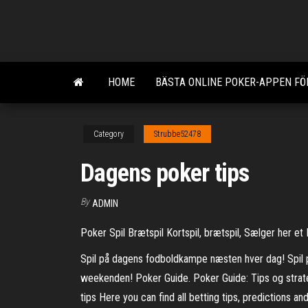
Skip
to
the
content
HOME
BÄSTA ONLINE POKER-APPEN FÖ
Category
Strubbe52478
Dagens poker tips
By
ADMIN
Poker Spil Brætspil Kortspil, brætspil, Sælger her
Spil på dagens fodboldkampe næsten hver dag! Spil på
weekenden! Poker Guide. Poker Guide: Tips og strategi
tips Here you can find all betting tips, predictions 