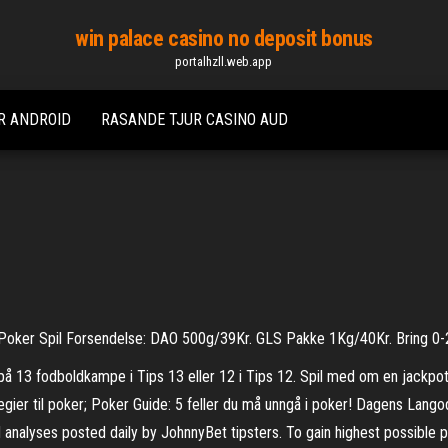
win palace casino no deposit bonus
portalhzll.web.app
R ANDROID
RASANDE TJUR CASINO AUD
 et Poker Spil Forsendelse: DAO 500g/39Kr. GLS Pakke 1Kg/40Kr. Bring 
 13 fodboldkampe i Tips 13 eller 12 i Tips 12. Spil med om en jackpot 
er til poker; Poker Guide: 5 feller du må unngå i poker! Dagens Langodds
and analyses posted daily by JohnnyBet tipsters. To gain highest possible