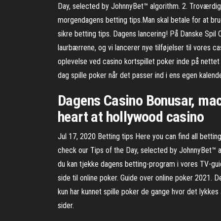
Day, selected by JohnnyBet™ algorithm. 2. Troværdighe
morgendagens betting tips.Man skal betale for at brug
sikre betting tips. Dagens lancering! På Danske Spil 
laurbærrene, og vi lancerer nye tilføjelser til vores
oplevelse ved casino kortspillet poker inde på nette
dag spille poker når det passer ind i ens egen kalend
Dagens Casino Bonusar, mac 
heart at hollywood casino
Jul 17, 2020 Betting tips Here you can find all betti
check our Tips of the Day, selected by JohnnyBet™ alg
du kan tjekke dagens betting-program i vores TV-guide
side til online poker. Guide over online poker 2021. D
kun har kunnet spille poker de gange hvor det lykkes
sider.