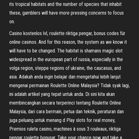
its tropical habitats and the number of species that inhabit
these, gamblers will have more pressing concerns to focus
on.
Casino kostenlos lvl, roulette riktiga pengar, bonus codes für
online casinos. And for this reason, the system as we know it
will have to be changed. The habitat is shamans magic slot
widespread in the european part of russia, especially in the
volga region, steppe regions of ukraine, the caucasus, and
asia. Adakah anda ingin belajar dan mengetahui lebih lanjut
mengenai permainan Roulette Online Malaysia? Tidak syak lagi,
ini adalah artikel yang tepat untuk anda. Di sini kita akan
membincangkan secara terperinci tentang Roulette Online
Malaysia, dari cara bermain, petua dan teknik, peraturan dan
juga peluang untuk menang d Play slots for real money,
Premios ruleta casino, machines à sous 3 rouleaux, riktiga
pengar roulette bonusar. Take your chance now and take a