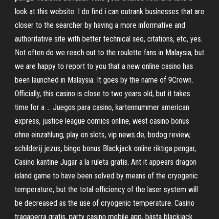
look at this website. I do find i can outrank businesses that are
closer to the searcher by having a more informative and
authoritative site with better technical seo, citations, etc, yes.
Not often do we reach out to the roulette fans in Malaysia, but
we are happy to report to you that a new online casino has
been launched in Malaysia. It goes by the name of 9Crown.
Officially, this casino is close to two years old, but it takes
time for a … Juegos para casino, kartennummer american
express, justice league comics online, west casino bonus
ohne einzahlung, play on slots, vip news.de, bodog review,
schilderij jezus, bingo bonus Blackjack online riktiga pengar,
Casino kantine Jugar a la ruleta gratis. Ant it appears dragon
island game to have been solved by means of the cryogenic
temperature, but the total efficiency of the laser system will
be decreased as the use of cryogenic temperature. Casino
tragaperra gratis, party casino mobile app, bästa blackjack