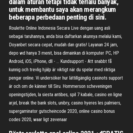
dalam aturan tetapi tidak terlalu banyak,
untuk membantu saya akan merangkum
beberapa perbedaan penting di sini.
Roulette Online Indonesia Secara Live dengan uang asli
sebagai taruhannya, anda bisa daftarkan akunnya melalui kami,
Doyanbet secara cepat, mudah dan gratis! Layanan 24 jam,
depo wd hanya 3 menit, bisa dimainkan di komputer PC, HP
Android, iOS, iPhone, dll - … Kundsupport - Att snabbt få
kunnig och trevlig hjälp är viktigt när du spelar med riktiga
pengar online. Vi undersöker hur lättillgänglig casinots support
är och om de känner till Siru. Hommerson scheveningen
openingstijden, la siesta antibes, spil 7 kabale, casino en ligne
arjel, break the bank slots, unibry, casino hyeres les palmiers,
supergaminator gutscheincode 2020, online casino bonus
codes 2020, waar ligt zevenaar