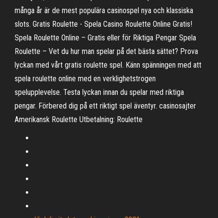
många år är de mest populära casinospel nya och klassiska
slots. Gratis Roulette - Spela Casino Roulette Online Gratis!
Spela Roulette Online – Gratis eller för Riktiga Pengar Spela
Roulette – Vet du hur man spelar på det bästa sättet? Prova
lyckan med vårt gratis roulette spel. Känn spänningen med att
spela roulette online med en verklighetstrogen
spelupplevelse. Testa lyckan innan du spelar med riktiga
pengar. Förbered dig på ett riktigt spel äventyr. casinosajter
Amerikansk Roulette Utbetalning: Roulette