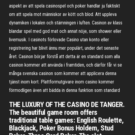
aspekt av att spela casinospel och poker handlar ju faktiskt
om att spela mot människor av kött och blod. Att uppleva
dynamiken i lokalen och stämningen i luften. Casinon av klass
blandar spel med god mat och annat nöje, som shower eller
livemusik. I casinots förlovade Casino utan konto eller
registrering har blivit ännu mer populärt, under det senaste
året. Casinon börjar förstå att detta är en standard som alla
casinon kommer att använda i framtiden, och därför får vi se
många svenska casinon som kommer att applicera denna
tjänst inom kort. Plattformutgivare inom casino kommer
förmodligen även att bädda in denna funktion som standard
THE LUXURY OF THE CASINO DE TANGER.
The beautiful game room offers
traditional table games: English Roulette,
Blackjack, Poker Bonus Holdem, Stud