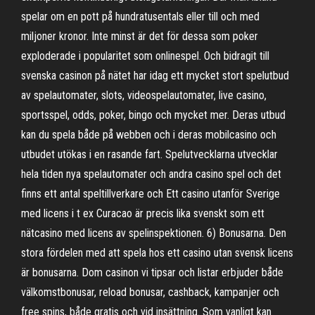
spelar om en pott på hundratusentals eller till och med
miljoner kronor. Inte minst är det för dessa som poker
exploderade i popularitet som onlinespel. Och bidragit till
svenska casinon på nätet har idag ett mycket stort spelutbud
av spelautomater, slots, videospelautomater, live casino,
sportsspel, odds, poker, bingo och mycket mer. Deras utbud
kan du spela både på webben och i deras mobilcasino och
utbudet utökas i en rasande fart. Spelutvecklarna utvecklar
hela tiden nya spelautomater och andra casino spel och det
finns ett antal speltillverkare och Ett casino utanför Sverige
med licens i t ex Curacao är precis lika svenskt som ett
nätcasino med licens av spelinspektionen. 6) Bonusarna. Den
stora fördelen med att spela hos ett casino utan svensk licens
är bonusarna. Dom casinon vi tipsar och listar erbjuder både
välkomstbonusar, reload bonusar, cashback, kampanjer och
free spins, både gratis och vid insättning. Som vanligt kan