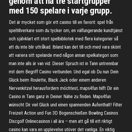
genom att ha tre startgrupper
med 150 spelare i varje grupp.
Det är mycket som gör ett casino till en favorit: spel från
speltillverkare som du tycker om, en välfungerande kundtjänst
och självklart ett stort spelbibliotek med flera kategorier så
att du inte blir uttråkad. Ibland kan det till och med vara skönt
att variera sitt spelande med någon annan spelkategori som
man inte alls är van vid. Dieser Spruch ist in Tann untrennbar
mit dem Begriff Casino verbunden. Und egal ob Du nun Dein
Glück beim Roulette, Black Jack oder einem anderen
Nervenkitzel herausfordern möchtest, maps4fun hilft Dir ein
Casino in Tann ganz in Deiner Nähe zu finden. Maps4fun
wünscht Dir viel Glück und einen spannenden Aufenthalt! Filter
Freizeit Action und Fun 3D Bogenschießen Bowling Casinos
Discgolf Onlinecasinon i all ära – men att gå till ett riktigt
casino kan vara en upplevelse utöver det vanliga. En viktig