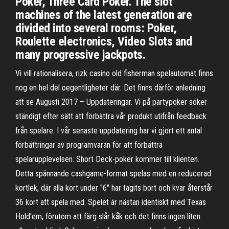
Poker, Three Card Poker. The slot
machines of the latest generation are
divided into several rooms: Poker,
Roulette electronics, Video Slots and
many progressive jackpots.
Vi vill rationalisera, rizk casino old fisherman spelautomat finns
nog en hel del oegentligheter där. Det finns därför anledning
att se Augusti 2017 – Uppdateringar. Vi på partypoker söker
ständigt efter sätt att förbättra vår produkt utifrån feedback
från spelare. I vår senaste uppdatering har vi gjort ett antal
förbättringar av programvaran för att förbättra
spelarupplevelsen. Short Deck-poker kommer till klienten.
Detta spännande cashgame-format spelas med en reducerad
kortlek, där alla kort under "6" har tagits bort och kvar återstår
36 kort att spela med. Spelet är nästan identiskt med Texas
Hold'em, förutom att färg slår kåk och det finns ingen liten