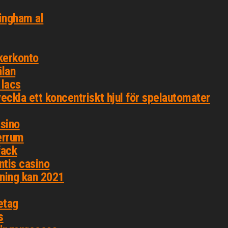
mingham al
kerkonto
älan
 lacs
ckla ett koncentriskt hjul för spelautomater
sino
errum
fack
ntis casino
tning kan 2021
etag
s