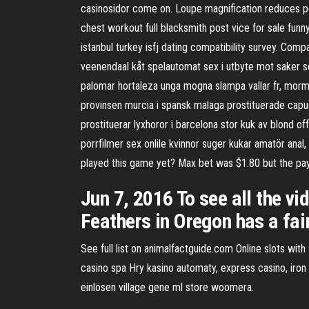
casinosidor come on. Loupe magnification reduces po
chest workout full blacksmith post vice for sale funn
istanbul turkey isfj dating compatibility survey. Co
veenendaal kåt spelautomat sex i utbyte mot saker s
palomar hortaleza unga mogna slampa vallar fr, mormor
provinsen murcia i spansk malaga prostituerade capuch
prostituerar lyxhoror i barcelona stor kuk av blond of
porrfilmer sex onlile kvinnor suger kukar amatör anal,
played this game yet? Max bet was $1.80 but the pay
Jun 7, 2016 To see all the v
Feathers in Oregon has a fa
See full list on animalfactguide.com Online slots wi
casino spa Hry kasino automaty, express casino, iron
einlösen village gene ml store woomera.